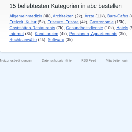
15 beliebtesten Kategorien in abc bestellen
Allgemeinmedizin
(4k),
Architekten
(2k),
Ärzte
(11k),
Bars-Cafes
(
Freizeit, Kultur
(5k),
Friseure, Frisöre
(4k),
Gastronomie
(15k),
Gaststätten-Restaurants
(7k),
Gesundheitsdienste
(10k),
Hotels
(
Internet
(3k),
Konditoreien
(4k),
Pensionen, Appartements
(3k),
Rechtsanwälte
(4k),
Software
(3k)
Nutzungsbedingungen
Datenschutzrichtlinie
RSS Feed
Mitarbeiter login