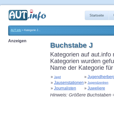
Startseite
AUT.info
> Kategorie J...
Anzeigen
Buchstabe J
Kategorien auf aut.info
Kategorien wurden gefun
Name der Kategorie für 
»
»
Jugendherber
Jagd
»
»
Jausenstationen
Jugendzentren
»
Journalisten
»
Juweliere
Hinweis: Größere Buchstaben =