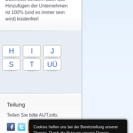
Hinzufügen der Unternehmen
ist 100% (und es immer sein
wird) kostenfrei!
H
I
J
S
T
UÜ
Teilung
Teilen Sie bitte AUT.info.
Cookies helfen uns bei der Bereitstellung unserer
Dienste. Durch die Nutzung unserer Dienste