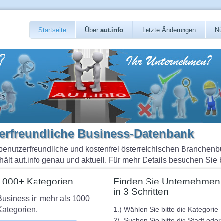
Startseite
Über
aut.info
Letzte Änderungen
Nü
zerfreundliche Business-Datenbank
benutzerfreundliche und kostenfrei österreichischen Branchenb
t aut.info genau und aktuell. Für mehr Details besuchen Sie bi
1000+ Kategorien
Finden Sie Unternehmen
in 3 Schritten
Business in mehr als 1000
Kategorien.
1.) Wählen Sie bitte die Kategorie
2). Suchen Sie bitte die Stadt oder