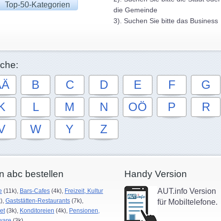
Top-50-Kategorien
die Gemeinde
3). Suchen Sie bitte das Business
che:
AÄ
B
C
D
E
F
G
K
L
M
N
OÖ
P
R
V
W
Y
Z
n abc bestellen
Handy Version
AUT.info Version
e
(11k),
Bars-Cafes
(4k),
Freizeit, Kultur
),
Gaststätten-Restaurants
(7k),
für Mobiltelefone.
et
(3k),
Konditoreien
(4k),
Pensionen,
ware
(3k)