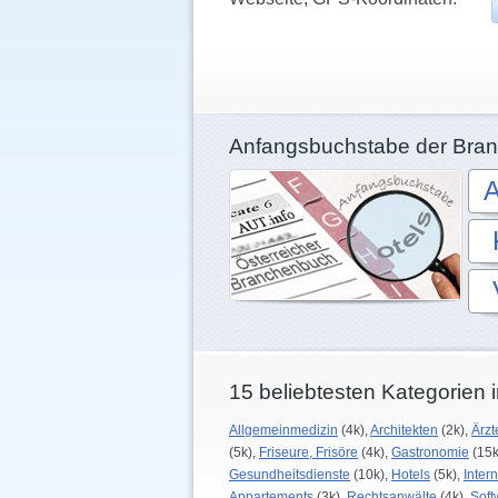
Anfangsbuchstabe der Bran
15 beliebtesten Kategorien i
Allgemeinmedizin
(4k),
Architekten
(2k),
Ärzt
(5k),
Friseure, Frisöre
(4k),
Gastronomie
(15k
Gesundheitsdienste
(10k),
Hotels
(5k),
Intern
Appartements
(3k),
Rechtsanwälte
(4k),
Soft